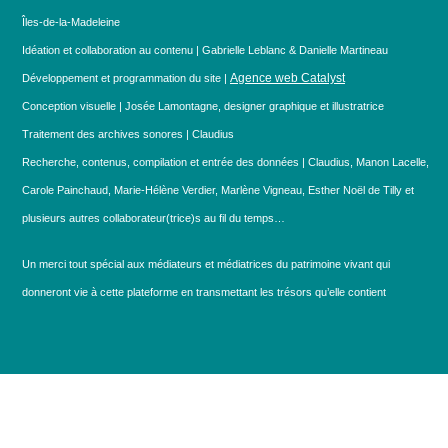
Îles-de-la-Madeleine
Idéation et collaboration au contenu | Gabrielle Leblanc & Danielle Martineau
Agence web Catalyst
Développement et programmation du site |
Conception visuelle | Josée Lamontagne, designer graphique et illustratrice
Traitement des archives sonores | Claudius
Recherche, contenus, compilation et entrée des données | Claudius, Manon Lacelle,
Carole Painchaud, Marie-Hélène Verdier, Marlène Vigneau, Esther Noël de Tilly et
plusieurs autres collaborateur(trice)s au fil du temps…
Un merci tout spécial aux médiateurs et médiatrices du patrimoine vivant qui
donneront vie à cette plateforme en transmettant les trésors qu’elle contient