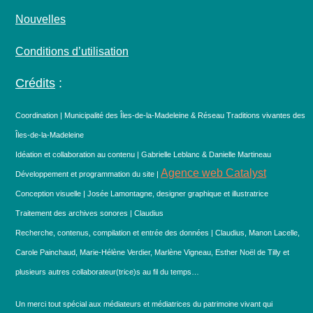
Nouvelles
Conditions d’utilisation
Crédits
:
Coordination | Municipalité des Îles-de-la-Madeleine & Réseau Traditions vivantes des
Îles-de-la-Madeleine
Idéation et collaboration au contenu | Gabrielle Leblanc & Danielle Martineau
Agence web Catalyst
Développement et programmation du site |
Conception visuelle | Josée Lamontagne, designer graphique et illustratrice
Traitement des archives sonores | Claudius
Recherche, contenus, compilation et entrée des données | Claudius, Manon Lacelle,
Carole Painchaud, Marie-Hélène Verdier, Marlène Vigneau, Esther Noël de Tilly et
plusieurs autres collaborateur(trice)s au fil du temps…
Un merci tout spécial aux médiateurs et médiatrices du patrimoine vivant qui