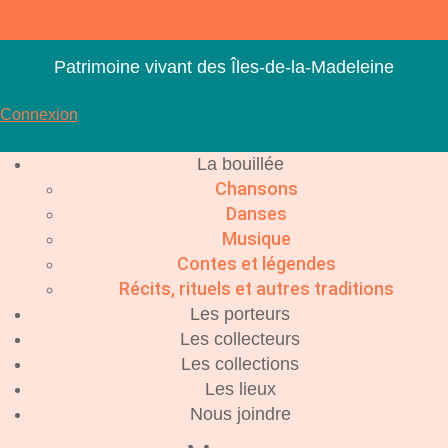
Aller
au
contenu
Patrimoine vivant des Îles-de-la-Madeleine
Connexion
La bouillée
Chansons
Danses
Musique
Contes et légendes
Récits, rituels et autres traditions
Les porteurs
Les collecteurs
Les collections
Les lieux
Nous joindre