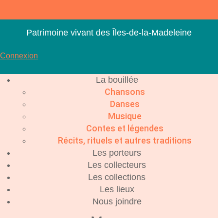
Aller
au
contenu
Patrimoine vivant des Îles-de-la-Madeleine
Connexion
La bouillée
Chansons
Danses
Musique
Contes et légendes
Récits, rituels et autres traditions
Les porteurs
Les collecteurs
Les collections
Les lieux
Nous joindre