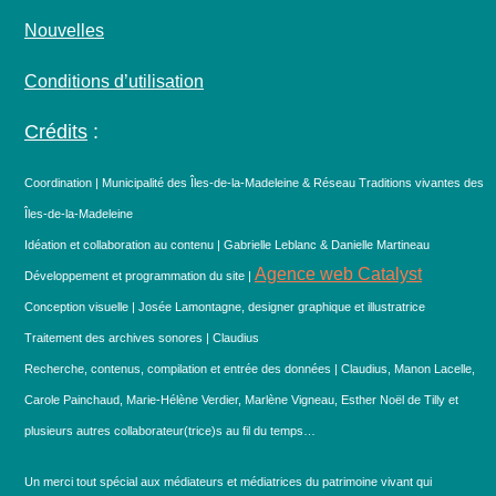
Nouvelles
Conditions d’utilisation
Crédits
:
Coordination | Municipalité des Îles-de-la-Madeleine & Réseau Traditions vivantes des
Îles-de-la-Madeleine
Idéation et collaboration au contenu | Gabrielle Leblanc & Danielle Martineau
Agence web Catalyst
Développement et programmation du site |
Conception visuelle | Josée Lamontagne, designer graphique et illustratrice
Traitement des archives sonores | Claudius
Recherche, contenus, compilation et entrée des données | Claudius, Manon Lacelle,
Carole Painchaud, Marie-Hélène Verdier, Marlène Vigneau, Esther Noël de Tilly et
plusieurs autres collaborateur(trice)s au fil du temps…
Un merci tout spécial aux médiateurs et médiatrices du patrimoine vivant qui