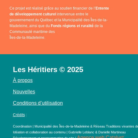
Ce projet est réalisé grâce au soutien financier de l’
Entente
de développement culturel
intervenue entre le
gouvernement du Québec et la Municipalité des Îles-de-la-
Madeleine, ainsi que du
Fonds régions et ruralité
de la
Communauté maritime des
Îles-de-la-Madeleine.
Les Héritiers © 2025
À propos
Nouvelles
Conditions d’utilisation
Crédits
:
Coordination | Municipalité des Îles-de-la-Madeleine & Réseau Traditions vivantes d
Idéation et collaboration au contenu | Gabrielle Leblanc & Danielle Martineau
Agence web Catalyst
Développement et programmation du site |