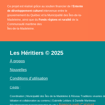
Ce projet est réalisé grâce au soutien financier de l’
Entente
de développement culturel
intervenue entre le
gouvernement du Québec et la Municipalité des Îles-de-la-
Madeleine, ainsi que du
Fonds régions et ruralité
de la
Communauté maritime des
Îles-de-la-Madeleine.
Les Héritiers © 2025
À propos
Nouvelles
Conditions d’utilisation
Crédits
:
Coordination | Municipalité des Îles-de-la-Madeleine & Réseau Traditions vivantes d
Idéation et collaboration au contenu | Gabrielle Leblanc & Danielle Martineau
Agence web Catalyst
Développement et programmation du site |