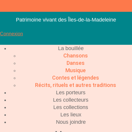
Aller
au
contenu
Patrimoine vivant des Îles-de-la-Madeleine
Connexion
La bouillée
Chansons
Danses
Musique
Contes et légendes
Récits, rituels et autres traditions
Les porteurs
Les collecteurs
Les collections
Les lieux
Nous joindre