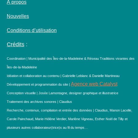
À propos
Nouvelles
Conditions d’utilisation
Crédits
:
Coordination | Municipalité des Îles-de-la-Madeleine & Réseau Traditions vivantes des
Îles-de-la-Madeleine
Idéation et collaboration au contenu | Gabrielle Leblanc & Danielle Martineau
Agence web Catalyst
Développement et programmation du site |
Conception visuelle | Josée Lamontagne, designer graphique et illustratrice
Traitement des archives sonores | Claudius
Recherche, contenus, compilation et entrée des données | Claudius, Manon Lacelle,
Carole Painchaud, Marie-Hélène Verdier, Marlène Vigneau, Esther Noël de Tilly et
plusieurs autres collaborateur(trice)s au fil du temps…