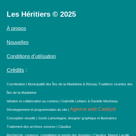
Les Héritiers © 2025
À propos
Nouvelles
Conditions d’utilisation
Crédits
:
Coordination | Municipalité des Îles-de-la-Madeleine & Réseau Traditions vivantes des
Îles-de-la-Madeleine
Idéation et collaboration au contenu | Gabrielle Leblanc & Danielle Martineau
Agence web Catalyst
Développement et programmation du site |
Conception visuelle | Josée Lamontagne, designer graphique et illustratrice
Traitement des archives sonores | Claudius
Recherche, contenus, compilation et entrée des données | Claudius, Manon Lacelle,