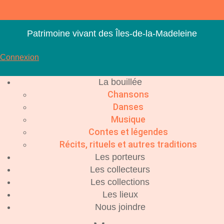
Aller
au
contenu
Patrimoine vivant des Îles-de-la-Madeleine
Connexion
La bouillée
Chansons
Danses
Musique
Contes et légendes
Récits, rituels et autres traditions
Les porteurs
Les collecteurs
Les collections
Les lieux
Nous joindre