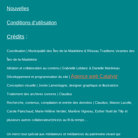
Nouvelles
Conditions d’utilisation
Crédits
:
Coordination | Municipalité des Îles-de-la-Madeleine & Réseau Traditions vivantes des
Îles-de-la-Madeleine
Idéation et collaboration au contenu | Gabrielle Leblanc & Danielle Martineau
Agence web Catalyst
Développement et programmation du site |
Conception visuelle | Josée Lamontagne, designer graphique et illustratrice
Traitement des archives sonores | Claudius
Recherche, contenus, compilation et entrée des données | Claudius, Manon Lacelle,
Carole Painchaud, Marie-Hélène Verdier, Marlène Vigneau, Esther Noël de Tilly et
plusieurs autres collaborateur(trice)s au fil du temps…
Un merci tout spécial aux médiateurs et médiatrices du patrimoine vivant qui