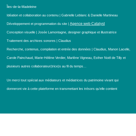
Îles-de-la-Madeleine
Idéation et collaboration au contenu | Gabrielle Leblanc & Danielle Martineau
Agence web Catalyst
Développement et programmation du site |
Conception visuelle | Josée Lamontagne, designer graphique et illustratrice
Traitement des archives sonores | Claudius
Recherche, contenus, compilation et entrée des données | Claudius, Manon Lacelle,
Carole Painchaud, Marie-Hélène Verdier, Marlène Vigneau, Esther Noël de Tilly et
plusieurs autres collaborateur(trice)s au fil du temps…
Un merci tout spécial aux médiateurs et médiatrices du patrimoine vivant qui
donneront vie à cette plateforme en transmettant les trésors qu’elle contient